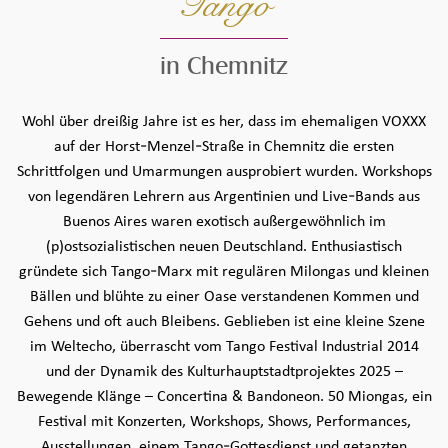
Tango
in Chemnitz
Seiteninhalt überspringen und zur Fußzeile gehen
Wohl über dreißig Jahre ist es her, dass im ehemaligen VOXXX
auf der Horst-Menzel-Straße in Chemnitz die ersten
Schrittfolgen und Umarmungen ausprobiert wurden. Workshops
von legendären Lehrern aus Argentinien und Live-Bands aus
Buenos Aires waren exotisch außergewöhnlich im
(p)ostsozialistischen neuen Deutschland. Enthusiastisch
gründete sich Tango-Marx mit regulären Milongas und kleinen
Bällen und blühte zu einer Oase verstandenen Kommen und
Gehens und oft auch Bleibens. Geblieben ist eine kleine Szene
im Weltecho, überrascht vom Tango Festival Industrial 2014
und der Dynamik des Kulturhauptstadtprojektes 2025 –
Bewegende Klänge – Concertina & Bandoneon. 50 Miongas, ein
Festival mit Konzerten, Workshops, Shows, Performances,
Ausstellungen, einem Tango-Gottesdienst und getanzten