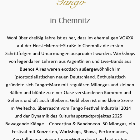
Tango
in Chemnitz
Seiteninhalt überspringen und zur Fußzeile gehen
Wohl über dreißig Jahre ist es her, dass im ehemaligen VOXXX
auf der Horst-Menzel-Straße in Chemnitz die ersten
Schrittfolgen und Umarmungen ausprobiert wurden. Workshops
von legendären Lehrern aus Argentinien und Live-Bands aus
Buenos Aires waren exotisch außergewöhnlich im
(p)ostsozialistischen neuen Deutschland. Enthusiastisch
gründete sich Tango-Marx mit regulären Milongas und kleinen
Bällen und blühte zu einer Oase verstandenen Kommen und
Gehens und oft auch Bleibens. Geblieben ist eine kleine Szene
im Weltecho, überrascht vom Tango Festival Industrial 2014
und der Dynamik des Kulturhauptstadtprojektes 2025 –
Bewegende Klänge – Concertina & Bandoneon. 50 Miongas, ein
Festival mit Konzerten, Workshops, Shows, Performances,
Ausstellungen, einem Tango-Gottesdienst und getanzten