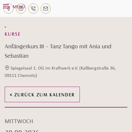
Navigation überspringen
MENÜ
KETEGORIE:
KURSE
Anfängerkurs III – Tanz Tango mit Ania und
Sebastian
Spiegelsaal 1. OG im Kraftwerk e.V. (Kaßbergstraße 36,
Veranstaltungsort:
09111 Chemnitz)
< ZURÜCK ZUM KALENDER
Datum:
MITTWOCH