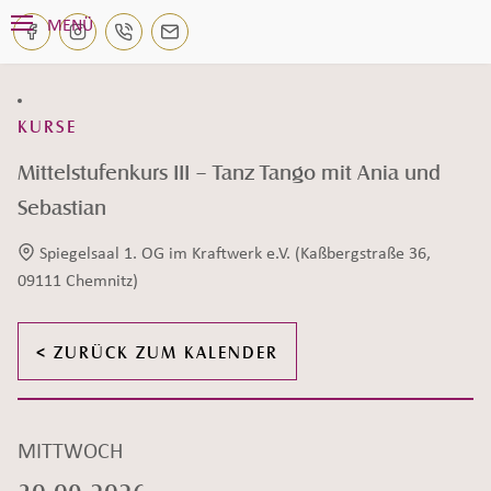
Navigation überspringen
MENÜ
KETEGORIE:
KURSE
Mittelstufenkurs III – Tanz Tango mit Ania und
Sebastian
Spiegelsaal 1. OG im Kraftwerk e.V. (Kaßbergstraße 36,
Veranstaltungsort:
09111 Chemnitz)
< ZURÜCK ZUM KALENDER
Datum:
MITTWOCH